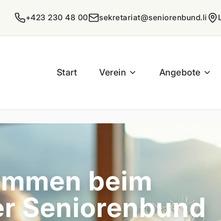
+423 230 48 00
sekretariat@seniorenbund.li
Start
Verein
Angebote
kommen beim
er Seniorenbund