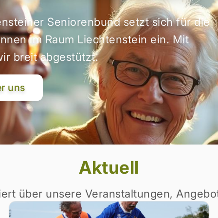
nsteiner Seniorenbund setzt sich für die
innen im Raum Liechtenstein ein. Mit
ir breit abgestützt.
r uns
Aktuell
miert über unsere Veranstaltungen, Angebo