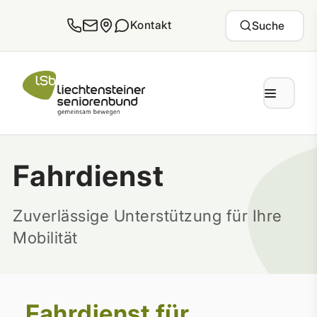
Zum Inhalt springen
Kontakt
Suche
Fahrdienst
Zuverlässige Unterstützung für Ihre
Mobilität
Fahrdienst für