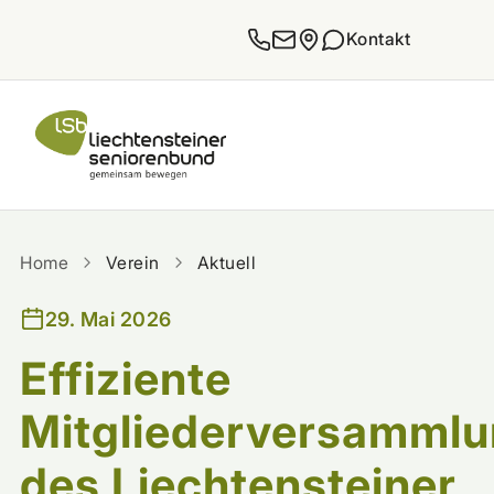
Zum Inhalt springen
Kontakt
Home
Verein
Aktuell
29. Mai 2026
Effiziente
Mitgliederversamml
des Liechtensteiner