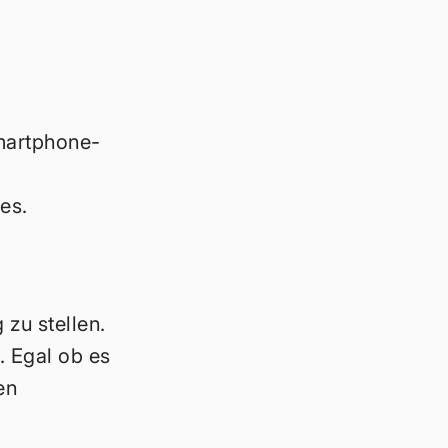
martphone-
es.
zu stellen.
. Egal ob es
en