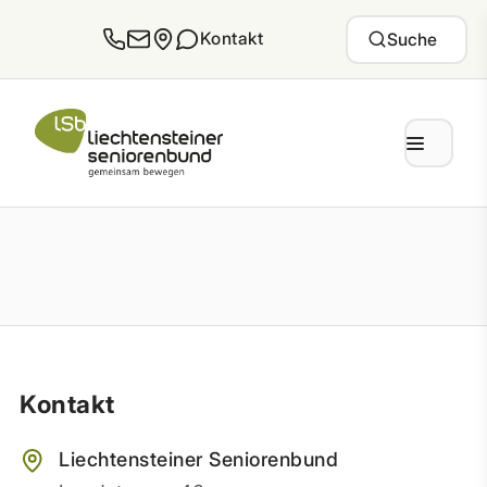
Zum Inhalt springen
Kontakt
Suche
Kontakt
Liechtensteiner Seniorenbund