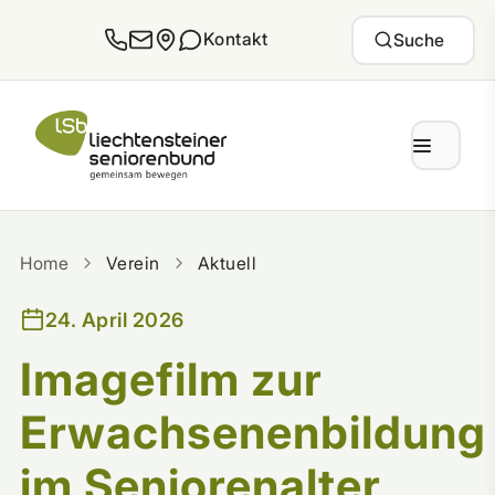
Zum Inhalt springen
Kontakt
Suche
Home
Verein
Aktuell
24. April 2026
Imagefilm zur
Erwachsenenbildung
im Seniorenalter