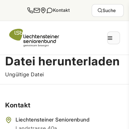
Zum Inhalt springen
Kontakt
Suche
Datei herunterladen
Ungültige Datei
Kontakt
Liechtensteiner Seniorenbund
Landstrasse 40a